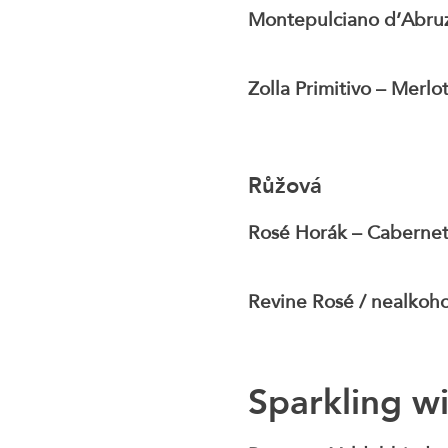
Montepulciano d’Abr
Zolla Primitivo – Merlo
Růžová
Rosé Horák – Cabernet
Revine Rosé / nealkoho
Sparkling w