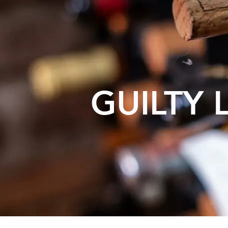
Home
O
content
GUILTY 