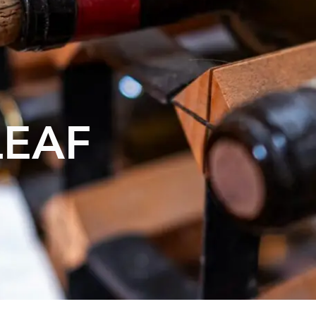
ur menu
Today's offer
E-shop
Gift vouchers
Contac
LEAF