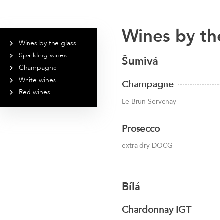
Wines by th
Wines by the glass
Sparkling wines
Šumivá
Champagne
White wines
Champagne
Red wines
Le Brun Servenay
Prosecco
extra dry DOCG
Bílá
Chardonnay IGT