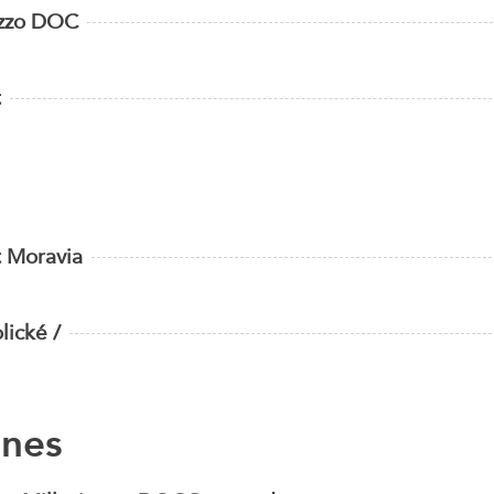
uzzo DOC
t
 Moravia
lické /
ines