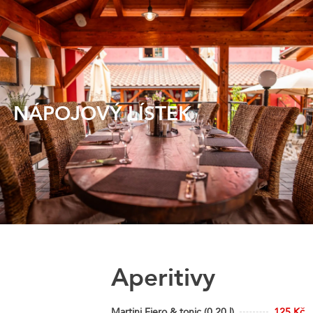
content
NÁPOJOVÝ LÍSTEK
Aperitivy
Martini Fiero & tonic (0,20 l)
125 Kč