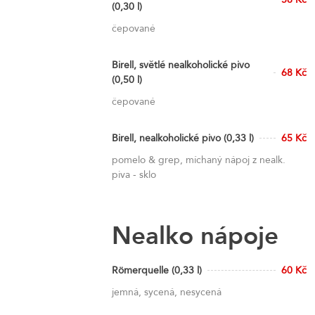
(0,30 l)
čepované
Birell, světlé nealkoholické pivo
68 Kč
(0,50 l)
čepované
Birell, nealkoholické pivo (0,33 l)
65 Kč
pomelo & grep, míchaný nápoj z nealk.
piva - sklo
Nealko nápoje
Römerquelle (0,33 l)
60 Kč
jemná, sycená, nesycená