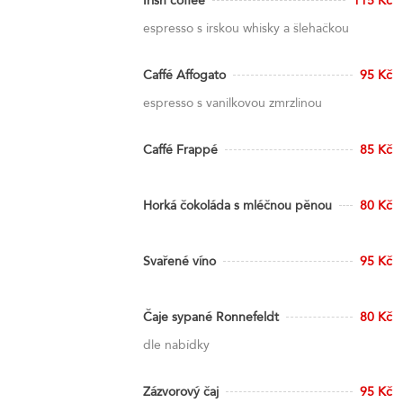
Irish coffee
115 Kč
espresso s irskou whisky a šlehačkou
Caffé Affogato
95 Kč
espresso s vanilkovou zmrzlinou
Caffé Frappé
85 Kč
Horká čokoláda s mléčnou pěnou
80 Kč
Svařené víno
95 Kč
Čaje sypané Ronnefeldt
80 Kč
dle nabídky
Zázvorový čaj
95 Kč