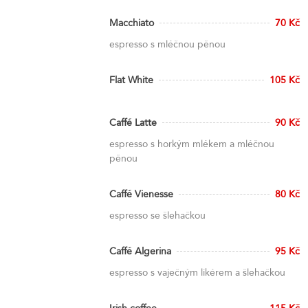
Macchiato
70 Kč
espresso s mléčnou pěnou
Flat White
105 Kč
Caffé Latte
90 Kč
espresso s horkým mlékem a mléčnou
pěnou
Caffé Vienesse
80 Kč
espresso se šlehačkou
Caffé Algerina
95 Kč
espresso s vaječným likérem a šlehačkou